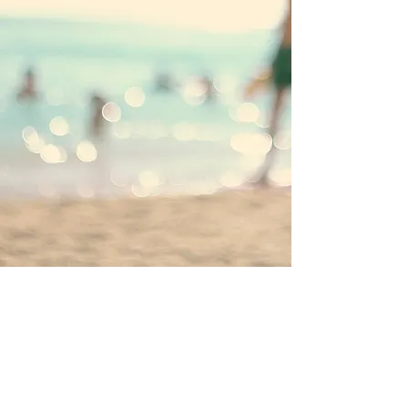
“Wir hatten ein sehr schönes Wochenende
dort. Es sind wirklich nur 5 Minuten zum
wunderschönen Strand und in die Stadt
sind es ca 20 Minuten zu Fuß. Das Chalet
ist sehr stylisch und modern eingerichtet
und hat eine super Ausstattung. Wir waren
sehr zufrieden!”
Bianca, Mettmann, DE